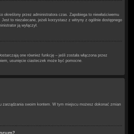
ylko określony przez administratora czas. Zapobiega to niewłaściwemu
. Jest to niezalecane, jeżeli korzystasz z witryny z ogólnie dostępnego
inistrator ją wyłączył.
starczają one również funkcję – jeśli została włączona przez
aniem, usunięcie ciasteczek może być pomocne.
anelu zarządzania swoim kontem. W tym miejscu możesz dokonać zmian
forum?