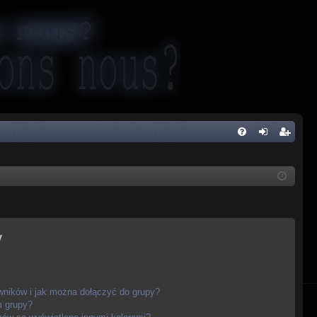
FA
al
ar
Q
og
ej
uj
es
si
tru
y
ę
j
si
ę
owników i jak można dołączyć do grupy?
m grupy?