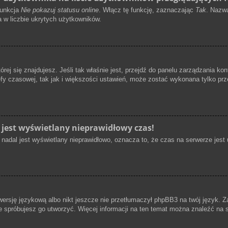
funkcja
Nie pokazuj statusu online
. Włącz tę funkcję, zaznaczając
Tak
. Nazwa
a w liczbie ukrytych użytkowników.
której się znajdujesz. Jeśli tak właśnie jest, przejdź do panelu zarządzania
efy czasowej, tak jak i większości ustawień, może zostać wykonana tylko pr
 jest wyświetlany nieprawidłowy czas!
nadal jest wyświetlany nieprawidłowo, oznacza to, że czas na serwerze jest 
wersję językową albo nikt jeszcze nie przetłumaczył phpBB3 na twój język. Z
oże spróbujesz go utworzyć. Więcej informacji na ten temat można znaleźć na s