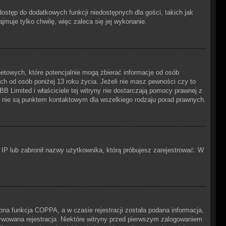
 dostęp do dodatkowych funkcji niedostępnych dla gości, takich jak
muje tylko chwilę, więc zaleca się jej wykonanie.
netowych, które potencjalnie mogą zbierać informacje od osób
ch od osób poniżej 13 roku życia. Jeżeli nie masz pewności czy to
BB Limited i właściciele tej witryny nie dostarczają pomocy prawnej z
e nie są punktem kontaktowym dla wszelkiego rodzaju porad prawnych.
s IP lub zabronił nazwy użytkownika, którą próbujesz zarejestrować. W
na funkcja COPPA, a w czasie rejestracji została podana informacja,
tywowana rejestracja. Niektóre witryny przed pierwszym zalogowaniem