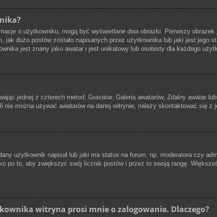
nika?
formacje o użytkowniku, mogą być wyświetlane dwa obrazki. Pierwszy obrazek
, jak dużo postów zostało napisanych przez użytkownika lub jaki jest jego st
nika jest znany jako awatar i jest unikatowy lub osobisty dla każdego użyt
ywając jednej z czterech metod: Gravatar, Galeria awatarów, Zdalny awatar lu
śli nie można używać awatarów na danej witrynie, należy skontaktować się z j
ny użytkownik napisał lub jaki ma status na forum, np. moderatora czy admi
ko po to, aby zwiększyć swój licznik postów i przez to swoją rangę. Większość 
kownika witryna prosi mnie o zalogowanie. Dlaczego?