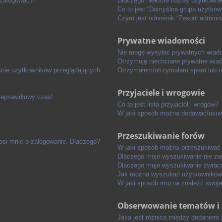
 zalogować?!
Dlaczego niektóre nazwy użytkowni
Co to jest “Domyślna grupa użytkow
Czym jest odnośnik “Zespół adminis
Prywatne wiadomości
Nie mogę wysyłać prywatnych wiad
Otrzymuję niechciane prywatne wia
ście użytkowników przeglądających
Otrzymałem/otrzymałam spam lub obr
Przyjaciele i wrogowie
ieprawidłowy czas!
Co to jest lista przyjaciół i wrogów?
W jaki sposób można dodawać/usuwa
Przeszukiwanie forów
osi mnie o zalogowanie. Dlaczego?
W jaki sposób można przeszukiwać 
Dlaczego moje wyszukiwanie nie z
Dlaczego moje wyszukiwanie zwraca
Jak można wyszukać użytkowników
W jaki sposób można znaleźć swoje
Obserwowanie tematów i 
Jaka jest różnica między dodaniem