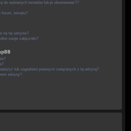
kę do wybranych tematów lub je obserwować??
 forum, tematu?
 na tej witrynie?
tkie swoje załączniki?
phpBB
ia?
a?
nadużyć lub zagadnień prawnych związanych z tą witryną?
orem witryny?