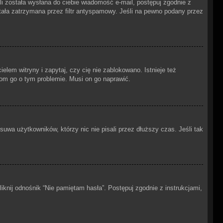
śli została wysłana do ciebie wiadomość e-mail, postępuj zgodnie z
stała zatrzymana przez filtr antyspamowy. Jeśli na pewno podany przez
lem witryny i zapytaj, czy cię nie zablokowano. Istnieje też
adom go o tym problemie. Musi on go naprawić.
uwa użytkowników, którzy nic nie pisali przez dłuższy czas. Jeśli tak
knij odnośnik “Nie pamiętam hasła”. Postępuj zgodnie z instrukcjami,