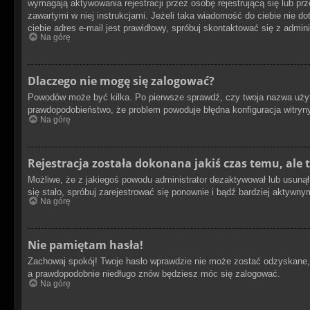
wymagają aktywowania rejestracji przez osobę rejestrującą się lub prz
zawartymi w niej instrukcjami. Jeżeli taka wiadomość do ciebie nie d
ciebie adres e-mail jest prawidłowy, spróbuj skontaktować się z admin
Na górę
Dlaczego nie mogę się zalogować?
Powodów może być kilka. Po pierwsze sprawdź, czy twoja nazwa użytkow
prawdopodobieństwo, że problem powoduje błędna konfiguracja witryny,
Na górę
Rejestracja została dokonana jakiś czas temu, ale 
Możliwe, że z jakiegoś powodu administrator dezaktywował lub usunął 
się stało, spróbuj zarejestrować się ponownie i bądź bardziej akty
Na górę
Nie pamiętam hasła!
Zachowaj spokój! Twoje hasło wprawdzie nie może zostać odzyskane, a
a prawdopodobnie niedługo znów będziesz móc się zalogować.
Na górę