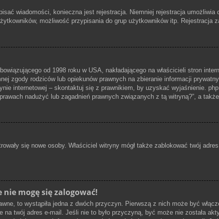
pisać wiadomości, konieczna jest rejestracja. Niemniej rejestracja umożliwia
żytkowników, możliwość przypisania do grup użytkowników itp. Rejestracja zaj
bowiązującego od 1998 roku w USA, nakładającego na właścicieli stron inter
mnej zgody rodziców lub opiekunów prawnych na zbieranie informacji prywatny
ynie internetowej – skontaktuj się z prawnikiem, by uzyskać wyjaśnienie. php
prawach nadużyć lub zagadnień prawnych związanych z tą witryną?”, a takż
estrowały się nowe osoby. Właściciel witryny mógł także zablokować twój adre
e nie mogę się zalogować!
awne, to wystąpiła jedna z dwóch przyczyn. Pierwszą z nich może być włączo
 na twój adres e-mail. Jeśli nie to było przyczyną, być może nie została ak