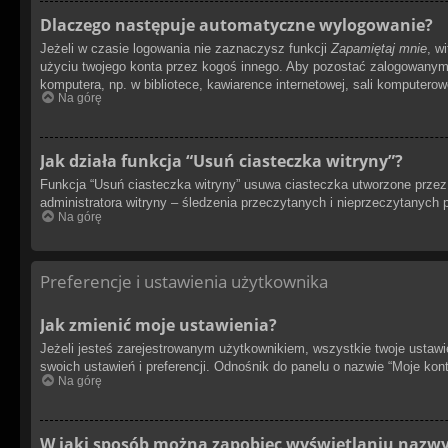
Dlaczego następuje automatyczne wylogowanie?
Jeżeli w czasie logowania nie zaznaczysz funkcji
Zapamiętaj mnie
, w
użyciu twojego konta przez kogoś innego. Aby pozostać zalogowany
komputera, np. w bibliotece, kawiarence internetowej, sali komputerowej
Na górę
Jak działa funkcja “Usuń ciasteczka witryny”?
Funkcja “Usuń ciasteczka witryny” usuwa ciasteczka utworzone przez 
administratora witryny – śledzenia przeczytanych i nieprzeczytanyc
Na górę
Preferencje i ustawienia użytkownika
Jak zmienić moje ustawienia?
Jeżeli jesteś zarejestrowanym użytkownikiem, wszystkie twoje ustaw
swoich ustawień i preferencji. Odnośnik do panelu o nazwie “Moje kont
Na górę
W jaki sposób można zapobiec wyświetlaniu nazwy