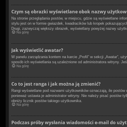
Czym są obrazki wyświetlane obok nazwy użytkow
Na stronie przeglądania postów, w miejscu, gdzie są wyświetlane in
stylu jest on w formie gwiazdek, kwadracików lub kropek pokazujących
Drugi, zazwyczaj większy obrazek, wyświetlany powyżej nazwy użytkow
Na górę
Jak wyświetlić awatar?
W panelu zarządzania kontem na karcie „Profil” w sekcji „Awatar”, uż
sposób ich wyświetlania są uzależnione od administratora witryny. Je
Na górę
Co to jest ranga i jak można ją zmienić?
Rangi wyświetlane pod nazwami użytkowników oznaczają, ile postów da
ponieważ ustawia je administrator witryny. Nie należy pisać postów tyl
obniży licznik postów takiego użytkownika.
Na górę
Podczas próby wysłania wiadomości e-mail do użyt