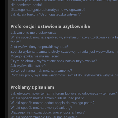
Rejestracja została dokonana jakiś czas temu, ale teraz nie mogę się
Nie pamiętam hasła!
Dlaczego następuje automatyczne wylogowanie?
Jak działa funkcja “Usuń ciasteczka witryny”?
Preferencje i ustawienia użytkownika
Jak zmienić moje ustawienia?
W jaki sposób można zapobiec wyświetlaniu nazwy użytkownika na li
forum?
Jest wyświetlany nieprawidłowy czas!
Została wykonana zmiana strefy czasowej, a nadal jest wyświetlany n
Mojego języka nie ma na liście!
Czym są obrazki wyświetlane obok nazwy użytkownika?
Jak wyświetlić awatar?
Co to jest ranga i jak można ją zmienić?
Podczas próby wysłania wiadomości e-mail do użytkownika witryna pr
Problemy z pisaniem
Jak utworzyć nowy temat na forum lub wysłać odpowiedź w temacie?
W jaki sposób można zmienić lub usunąć post?
W jaki sposób można dodać podpis do swojego posta?
W jaki sposób można utworzyć ankietę?
Dlaczego nie można dodać więcej opcji ankiety?
W jaki sposób zmienić lub usunąć ankietę?