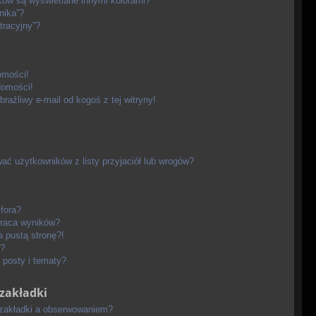
ków są wyświetlane innymi kolorami?
nika”?
tracyjny”?
omości!
domości!
aźliwy e-mail od kogoś z tej witryny!
ć użytkowników z listy przyjaciół lub wrogów?
fora?
wraca wyników?
 pustą stronę?!
?
 posty i tematy?
zakładki
 zakładki a obserwowaniem?