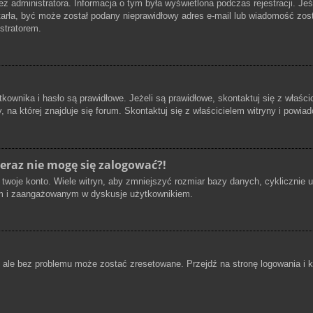
ez administratora. Informacja o tym była wyświetlona podczas rejestracji. Je
otarła, być może został podany nieprawidłowy adres e-mail lub wiadomość zo
istratorem.
nika i hasło są prawidłowe. Jeżeli są prawidłowe, skontaktuj się z właścicie
 na której znajduje się forum. Skontaktuj się z właścicielem witryny i powi
teraz nie mogę się zalogować?!
twoje konto. Wiele witryn, aby zmniejszyć rozmiar bazy danych, cyklicznie us
wnym i zaangażowanym w dyskusje użytkownikiem.
le bez problemu może zostać zresetowane. Przejdź na stronę logowania i kli