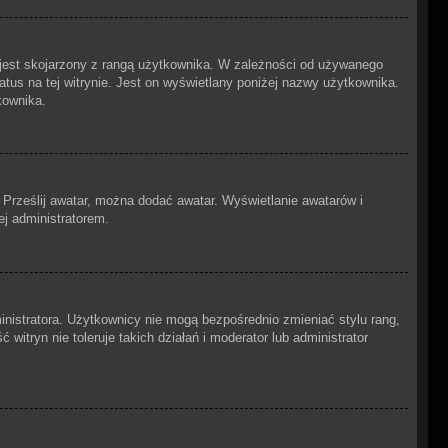
 jest skojarzony z rangą użytkownika. W zależności od używanego
atus na tej witrynie. Jest on wyświetlany poniżej nazwy użytkownika.
kownika.
b Prześlij awatar, można dodać awatar. Wyświetlanie awatarów i
ej administratorem.
nistratora. Użytkownicy nie mogą bezpośrednio zmieniać stylu rang,
witryn nie toleruje takich działań i moderator lub administrator