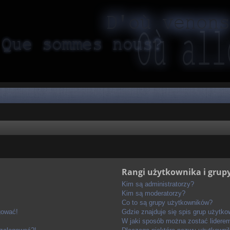
Rangi użytkownika i grup
Kim są administratorzy?
Kim są moderatorzy?
Co to są grupy użytkowników?
gować!
Gdzie znajduje się spis grup użytk
W jaki sposób można zostać lidere