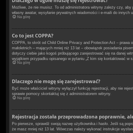
Dlaczego w ogóle muszę się rejestrować?
Możliwe, że nie musisz. To od administratora witryny zależy czy, aby 
własny awatar, wysyłanie prywatnych wiadomości i e-maili do innych u
Na górę
Co to jest COPPA?
COPPA, to skrót od Child Online Privacy and Protection Act – prawa o
małoletnich – mających mniej niż 13 lat – obowiązek posiadania pise
dotyczy ciebie jako kogoś próbującego zarejestrować się na danej witr
wyjątkiem przypadku opisanego w pytaniu „Z kim się kontaktować w s
Na górę
Dlaczego nie mogę się zarejestrować?
Być może właściciel witryny wyłączył funkcję rejestracji, aby nie rej
sprawie pomocy skontaktuj się z administratorem witryny.
Na górę
Rejestracja została przeprowadzona poprawnie, al
Po pierwsze, sprawdź swoją nazwę użytkownika i hasło. Jeśli są popr
że masz mniej niż 13 lat. Wówczas należy wykonać instrukcje wysłane