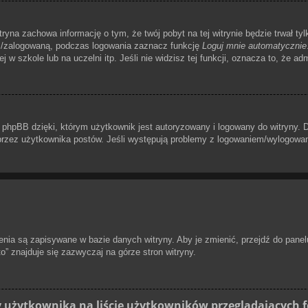
itryna zachowa informację o tym, że twój pobyt na tej witrynie będzie trwał t
m/zalogowaną, podczas logowania zaznacz funkcję
Loguj mnie automatycznie
 w szkole lub na uczelni itp. Jeśli nie widzisz tej funkcji, oznacza to, że adm
phpBB dzięki, którym użytkownik jest autoryzowany i logowany do witryny. Do
h przez użytkownika postów. Jeśli występują problemy z logowaniem/wylogow
ienia są zapisywane w bazie danych witryny. Aby je zmienić, przejdź do p
o” znajduje się zazwyczaj na górze stron witryny.
 użytkownika na liście użytkowników przeglądających 