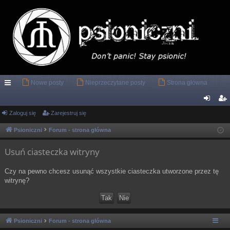
Nowe posty
Nieprzeczytane posty
Strona główna
ię
ce
Zaloguj się
Zarejestruj się
al
ar
j
og
ej
Psioniczni
Forum - strona główna
…
uj
es
Usuń ciasteczka witryny
si
tru
Czy na pewno chcesz usunąć wszystkie ciasteczka utworzone przez tę
ę
j
witrynę?
si
ę
Psioniczni
Forum - strona główna