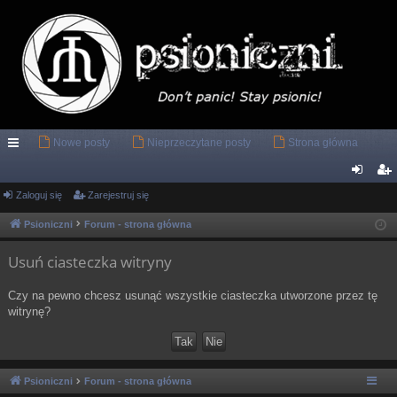
Nowe posty
Nieprzeczytane posty
Strona główna
ię
ce
Zaloguj się
Zarejestruj się
al
ar
j
og
ej
Psioniczni
Forum - strona główna
…
uj
es
Usuń ciasteczka witryny
si
tru
Czy na pewno chcesz usunąć wszystkie ciasteczka utworzone przez tę
ę
j
witrynę?
si
ę
Psioniczni
Forum - strona główna