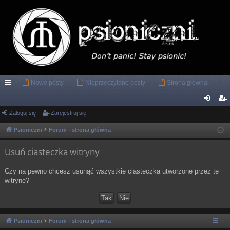
Nowe posty
Nieprzeczytane posty
Strona główna
ię
ce
Zaloguj się
Zarejestruj się
al
ar
j
og
ej
Psioniczni
Forum - strona główna
…
uj
es
Usuń ciasteczka witryny
si
tru
Czy na pewno chcesz usunąć wszystkie ciasteczka utworzone przez tę
ę
j
witrynę?
si
ę
Psioniczni
Forum - strona główna