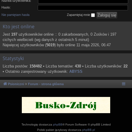
Nazwa użytkownika:
Hasło:
Nie pamiętam hasła
Zapamiętaj mnie
Kto jest online
Jest
197
użytkowników online :: 0 zakarbowanych, 0 Zośków i 197
cichych wielbicieli (wg danych z ostatnich 5 minut)
Najwięcej użytkowników (
5019
) było online 11 maja 2026, 06:47
Statystyki
Liczba postów:
158482
• Liczba tematów:
430
• Liczba użytkowników:
22
• Ostatnio zarejestrowany użytkownik:
ABYSS
Psioniczni
Forum - strona główna
Technologię dostarcza
phpBB
® Forum Software © phpBB Limited
Polski pakiet językowy dostarcza
phpBB.pl