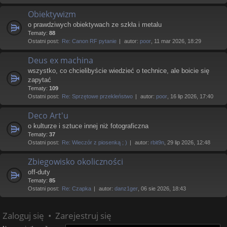
Obiektywizm
o prawdziwych obiektywach ze szkła i metalu
Tematy:
88
Ostatni post:
Re: Canon RF pytanie
autor:
poor
, 11 mar 2026, 18:29
Deus ex machina
wszystko, co chcielibyście wiedzieć o technice, ale boicie się
zapytać
Tematy:
109
Ostatni post:
Re: Sprzętowe przekleństwo
autor:
poor
, 16 lip 2026, 17:40
Deco Art'u
o kulturze i sztuce innej niż fotograficzna
Tematy:
37
Ostatni post:
Re: Wieczór z piosenką ; )
autor:
rbit9n
, 29 lip 2026, 12:48
Zbiegowisko okoliczności
off-duty
Tematy:
85
Ostatni post:
Re: Czapka
autor:
danz1ger
, 06 sie 2026, 18:43
Zaloguj się
•
Zarejestruj się