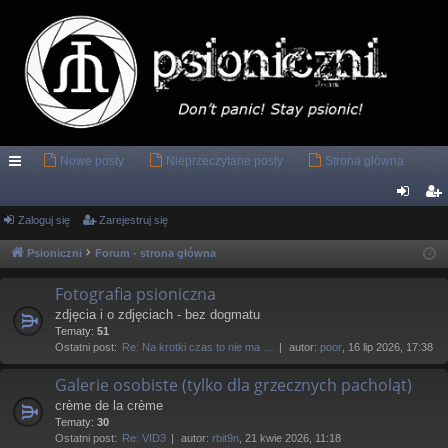
Nowe posty
Nieprzeczytane posty
Strona główna
ię
ce
Zaloguj się
Zarejestruj się
al
ar
j
og
ej
Psioniczni
Forum - strona główna
…
uj
es
Fotografia psioniczna
si
tru
zdjęcia i o zdjęciach - bez dogmatu
Tematy:
51
ę
j
Ostatni post:
Re: Na krotki czas to nie ma …
autor:
poor
, 16 lip 2026, 17:38
si
Galerie osobiste (tylko dla grzecznych pacholąt)
ę
crème de la crème
Tematy:
30
Ostatni post:
Re: VID3
autor:
rbit9n
, 21 kwie 2026, 11:18