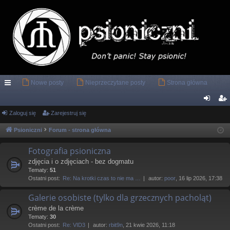
Nowe posty
Nieprzeczytane posty
Strona główna
ię
ce
Zaloguj się
Zarejestruj się
al
ar
j
og
ej
Psioniczni
Forum - strona główna
…
uj
es
Fotografia psioniczna
si
tru
zdjęcia i o zdjęciach - bez dogmatu
Tematy:
51
ę
j
Ostatni post:
Re: Na krotki czas to nie ma …
autor:
poor
, 16 lip 2026, 17:38
si
Galerie osobiste (tylko dla grzecznych pacholąt)
ę
crème de la crème
Tematy:
30
Ostatni post:
Re: VID3
autor:
rbit9n
, 21 kwie 2026, 11:18