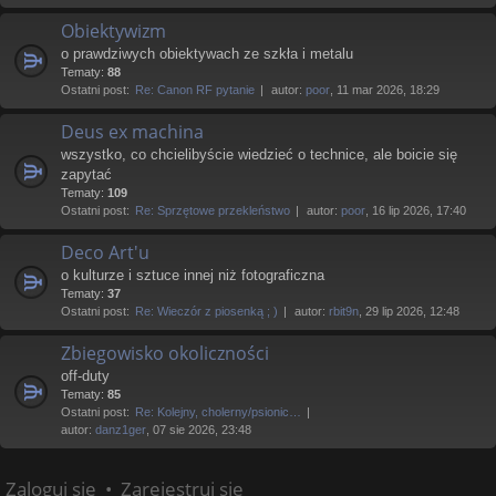
Obiektywizm
o prawdziwych obiektywach ze szkła i metalu
Tematy:
88
Ostatni post:
Re: Canon RF pytanie
autor:
poor
, 11 mar 2026, 18:29
Deus ex machina
wszystko, co chcielibyście wiedzieć o technice, ale boicie się
zapytać
Tematy:
109
Ostatni post:
Re: Sprzętowe przekleństwo
autor:
poor
, 16 lip 2026, 17:40
Deco Art'u
o kulturze i sztuce innej niż fotograficzna
Tematy:
37
Ostatni post:
Re: Wieczór z piosenką ; )
autor:
rbit9n
, 29 lip 2026, 12:48
Zbiegowisko okoliczności
off-duty
Tematy:
85
Ostatni post:
Re: Kolejny, cholerny/psionic…
autor:
danz1ger
, 07 sie 2026, 23:48
Zaloguj się
•
Zarejestruj się