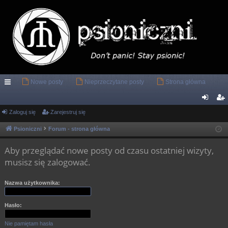
Nowe posty
Nieprzeczytane posty
Strona główna
ię
ce
Zaloguj się
Zarejestruj się
al
ar
j
og
ej
Psioniczni
Forum - strona główna
…
uj
es
Aby przeglądać nowe posty od czasu ostatniej wizyty,
si
tru
musisz się zalogować.
ę
j
Nazwa użytkownika:
si
ę
Hasło:
Nie pamiętam hasła