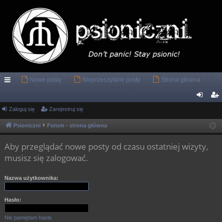
Nowe posty
Nieprzeczytane posty
Strona główna
ię
ce
Zaloguj się
Zarejestruj się
al
ar
j
og
ej
Psioniczni
Forum - strona główna
…
uj
es
Aby przeglądać nowe posty od czasu ostatniej wizyty,
si
tru
musisz się zalogować.
ę
j
Nazwa użytkownika:
si
ę
Hasło:
Nie pamiętam hasła