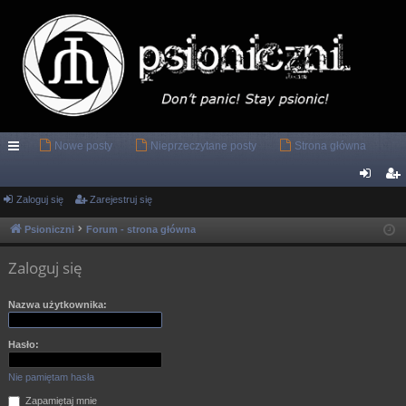
Nowe posty
Nieprzeczytane posty
Strona główna
ię
ce
Zaloguj się
Zarejestruj się
al
ar
j
og
ej
Psioniczni
Forum - strona główna
…
uj
es
Zaloguj się
si
tru
Nazwa użytkownika:
ę
j
si
Hasło:
ę
Nie pamiętam hasła
Zapamiętaj mnie