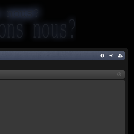
FA
al
ar
Q
og
ej
uj
es
si
tru
ę
j
si
ę