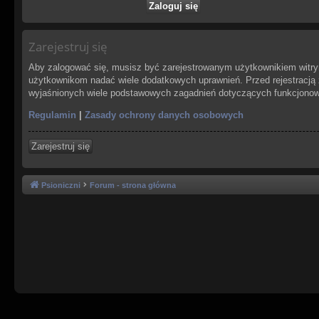
Zarejestruj się
Aby zalogować się, musisz być zarejestrowanym użytkownikiem witryny
użytkownikom nadać wiele dodatkowych uprawnień. Przed rejestracją
wyjaśnionych wiele podstawowych zagadnień dotyczących funkcjonowa
Regulamin
|
Zasady ochrony danych osobowych
Zarejestruj się
Psioniczni
Forum - strona główna