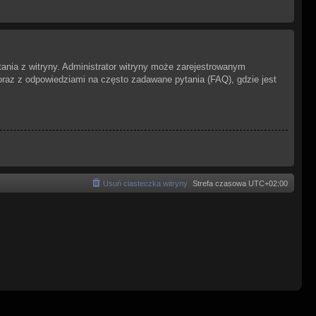
ania z witryny. Administrator witryny może zarejestrowanym
az z odpowiedziami na często zadawane pytania (FAQ), gdzie jest
Usuń ciasteczka witryny
Strefa czasowa
UTC+02:00