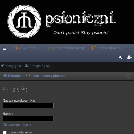
Nowe posty
Nieprzeczytane posty
Strona główna
ię
ce
Zaloguj się
Zarejestruj się
al
ar
j
og
ej
Psioniczni
Forum - strona główna
…
uj
es
Zaloguj się
si
tru
Nazwa użytkownika:
ę
j
si
Hasło:
ę
Nie pamiętam hasła
Zapamiętaj mnie