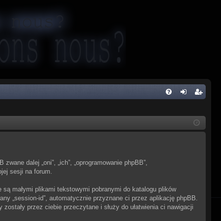
FA
al
ar
Q
og
ej
uj
es
si
tru
pBB zwane dalej „oni”, „ich”, „oprogramowanie phpBB”,
ę
j
ej sesji na forum.
si
re są małymi plikami tekstowymi pobranymi do katalogu plików
ę
wany „session-id”, automatycznie przyznane ci przez aplikację phpBB.
zostały przez ciebie przeczytane i służy do ułatwienia ci nawigacji