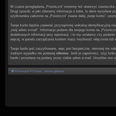
W czasie przeglądania „Psioniczni” możemy też utworzyć ciasteczka
Drugi sposób, w jaki zbieramy informacje o tobie, to dane wysyłane 
użytkownika założone na „Psioniczni” zwane dalej „twoje konto” i posty
Twoje konto będzie zawierać przynajmniej unikalną identyfikacyjną na
„twój adres e-mail”. Informacje podane dla twojego konta na „Psion
dodatkowych informacji przy rejestracji, i to my ustalamy czy podani
więcej, w panelu zarządzania kontem masz możliwość włączenia lub 
Twoje hasło jest zaszyfrowane, więc jest bezpieczne, niemniej nie na
żadnym wypadku nie podawaj
nikomu
. Jeśli je zapomnisz, użyj fun
hasło i przesłane na podany przez ciebie adres e-mail. Umożliwi ono 
Psioniczni
Forum - strona główna