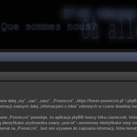
ne dalej „my”, „nas”, „nasz”, „Psioniczni”, „https://forum.psioniczni.pl” i ph
rmacji zwanymi dalej „informacjami o tobie” zebranych w czasie dowolnej twoj
anie „Psioniczni” powoduje, że aplikacja phpBB tworzy kilka ciasteczek, któ
identyfikator użytkownika zwany „user-id” i anonimowy identyfikator sesji z
emat na „Psioniczni”. Jest ono używane do zapisania informacji, które tematy 