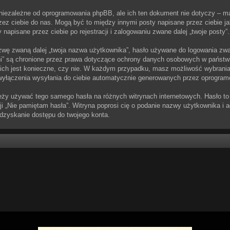
 niezależne od oprogramowania phpBB, ale ich ten dokument nie dotyczy – m
przez ciebie do nas. Mogą być to między innymi posty napisane przez ciebie
 napisane przez ciebie po rejestracji i zalogowaniu zwane dalej „twoje posty”.
zwę zwaną dalej „twoja nazwa użytkownika”, hasło używane do logowania zwane
iczni” są chronione przez prawa dotyczące ochrony danych osobowych w pańs
e ich jest konieczne, czy nie. W każdym przypadku, masz możliwość wybrania,
wyłączenia wysyłania do ciebie automatycznie generowanych przez oprogram
leży używać tego samego hasła na różnych witrynach internetowych. Hasło to u
kcji „Nie pamiętam hasła”. Witryna poprosi cię o podanie nazwy użytkownika 
odzyskanie dostępu do twojego konta.