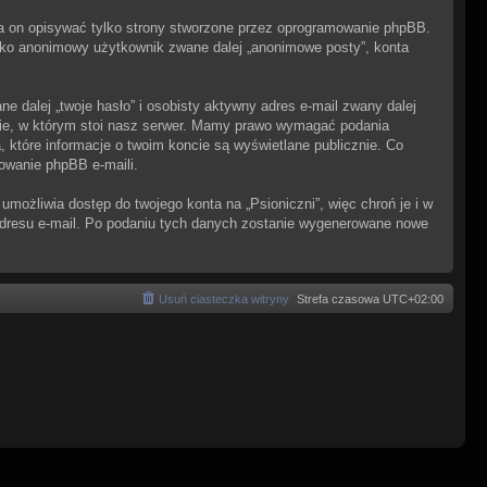
a on opisywać tylko strony stworzone przez oprogramowanie phpBB.
 jako anonimowy użytkownik zwane dalej „anonimowe posty”, konta
 dalej „twoje hasło” i osobisty aktywny adres e-mail zwany dalej
twie, w którym stoi nasz serwer. Mamy prawo wymagać podania
 które informacje o twoim koncie są wyświetlane publicznie. Co
owanie phpBB e-maili.
możliwia dostęp do twojego konta na „Psioniczni”, więc chroń je i w
i adresu e-mail. Po podaniu tych danych zostanie wygenerowane nowe
Usuń ciasteczka witryny
Strefa czasowa
UTC+02:00