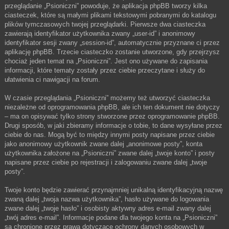
przeglądanie „Psioniczni” powoduje, że aplikacja phpBB tworzy kilka
ciasteczek, które są małymi plikami tekstowymi pobranymi do katalogu
plików tymczasowych twojej przeglądarki. Pierwsze dwa ciasteczka
zawierają identyfikator użytkownika zwany „user-id” i anonimowy
identyfikator sesji zwany „session-id”, automatycznie przyznane ci przez
aplikację phpBB. Trzecie ciasteczko zostanie utworzone, gdy przejrzysz
chociaż jeden temat na „Psioniczni”. Jest ono używane do zapisania
informacji, które tematy zostały przez ciebie przeczytane i służy do
ułatwienia ci nawigacji na forum.
W czasie przeglądania „Psioniczni” możemy też utworzyć ciasteczka
niezależne od oprogramowania phpBB, ale ich ten dokument nie dotyczy
– ma on opisywać tylko strony stworzone przez oprogramowanie phpBB.
Drugi sposób, w jaki zbieramy informacje o tobie, to dane wysyłane przez
ciebie do nas. Mogą być to między innymi posty napisane przez ciebie
jako anonimowy użytkownik zwane dalej „anonimowe posty”, konta
użytkownika założone na „Psioniczni” zwane dalej „twoje konto” i posty
napisane przez ciebie po rejestracji i zalogowaniu zwane dalej „twoje
posty”.
Twoje konto będzie zawierać przynajmniej unikalną identyfikacyjną nazwę
zwaną dalej „twoja nazwa użytkownika”, hasło używane do logowania
zwane dalej „twoje hasło” i osobisty aktywny adres e-mail zwany dalej
„twój adres e-mail”. Informacje podane dla twojego konta na „Psioniczni”
są chronione przez prawa dotyczące ochrony danych osobowych w