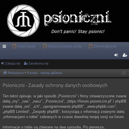
Nowe posty
Nieprzeczytane posty
Strona główna
ię
ce
Zaloguj się
Zarejestruj się
al
ar
j
og
ej
Psioniczni
Forum - strona główna
…
uj
es
Psioniczni - Zasady ochrony danych osobowych
si
tru
Ten tekst opisuje, w jaki sposób „Psioniczni” i firmy stowarzyszone zwane
ę
j
dalej „my”, „nas”, „nasz”, „Psioniczni”, „https://forum.psioniczni.pl” i phpBB
zwane dalej „oni”, „ich”, „oprogramowanie phpBB”, „www.phpbb.com”,
si
„phpBB Limited”, „Zespoły phpBB”, korzystają z informacji zwanymi dalej
ę
„informacjami o tobie” zebranych w czasie dowolnej twojej sesji na forum.
Informacje o tobie są zbierane na dwa sposoby. Po pierwsze,