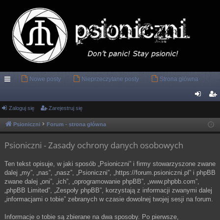
Nowe posty
Nieprzeczytane posty
Strona główna
ię
ce
Zaloguj się
Zarejestruj się
al
ar
j
og
ej
Psioniczni
Forum - strona główna
…
uj
es
Psioniczni - Zasady ochrony danych osobowych
si
tru
Ten tekst opisuje, w jaki sposób „Psioniczni” i firmy stowarzyszone zwane
ę
j
dalej „my”, „nas”, „nasz”, „Psioniczni”, „https://forum.psioniczni.pl” i phpBB
zwane dalej „oni”, „ich”, „oprogramowanie phpBB”, „www.phpbb.com”,
si
„phpBB Limited”, „Zespoły phpBB”, korzystają z informacji zwanymi dalej
ę
„informacjami o tobie” zebranych w czasie dowolnej twojej sesji na forum.
Informacje o tobie są zbierane na dwa sposoby. Po pierwsze,