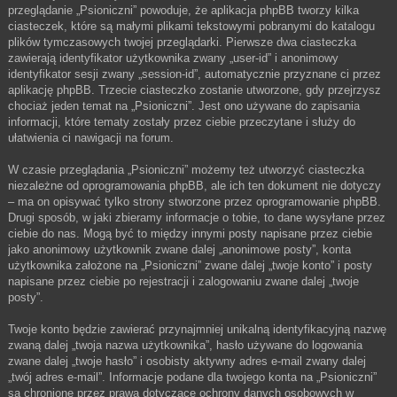
przeglądanie „Psioniczni” powoduje, że aplikacja phpBB tworzy kilka
ciasteczek, które są małymi plikami tekstowymi pobranymi do katalogu
plików tymczasowych twojej przeglądarki. Pierwsze dwa ciasteczka
zawierają identyfikator użytkownika zwany „user-id” i anonimowy
identyfikator sesji zwany „session-id”, automatycznie przyznane ci przez
aplikację phpBB. Trzecie ciasteczko zostanie utworzone, gdy przejrzysz
chociaż jeden temat na „Psioniczni”. Jest ono używane do zapisania
informacji, które tematy zostały przez ciebie przeczytane i służy do
ułatwienia ci nawigacji na forum.
W czasie przeglądania „Psioniczni” możemy też utworzyć ciasteczka
niezależne od oprogramowania phpBB, ale ich ten dokument nie dotyczy
– ma on opisywać tylko strony stworzone przez oprogramowanie phpBB.
Drugi sposób, w jaki zbieramy informacje o tobie, to dane wysyłane przez
ciebie do nas. Mogą być to między innymi posty napisane przez ciebie
jako anonimowy użytkownik zwane dalej „anonimowe posty”, konta
użytkownika założone na „Psioniczni” zwane dalej „twoje konto” i posty
napisane przez ciebie po rejestracji i zalogowaniu zwane dalej „twoje
posty”.
Twoje konto będzie zawierać przynajmniej unikalną identyfikacyjną nazwę
zwaną dalej „twoja nazwa użytkownika”, hasło używane do logowania
zwane dalej „twoje hasło” i osobisty aktywny adres e-mail zwany dalej
„twój adres e-mail”. Informacje podane dla twojego konta na „Psioniczni”
są chronione przez prawa dotyczące ochrony danych osobowych w