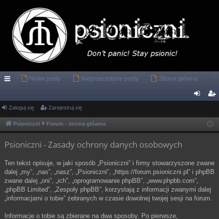
Nowe posty
Nieprzeczytane posty
Strona główna
ię
ce
Zaloguj się
Zarejestruj się
al
ar
j
og
ej
Psioniczni
Forum - strona główna
…
uj
es
Psioniczni - Zasady ochrony danych osobowych
si
tru
Ten tekst opisuje, w jaki sposób „Psioniczni” i firmy stowarzyszone zwane
ę
j
dalej „my”, „nas”, „nasz”, „Psioniczni”, „https://forum.psioniczni.pl” i phpBB
zwane dalej „oni”, „ich”, „oprogramowanie phpBB”, „www.phpbb.com”,
si
„phpBB Limited”, „Zespoły phpBB”, korzystają z informacji zwanymi dalej
ę
„informacjami o tobie” zebranych w czasie dowolnej twojej sesji na forum.
Informacje o tobie są zbierane na dwa sposoby. Po pierwsze,