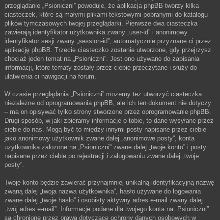
przeglądanie „Psioniczni” powoduje, że aplikacja phpBB tworzy kilka
ciasteczek, które są małymi plikami tekstowymi pobranymi do katalogu
plików tymczasowych twojej przeglądarki. Pierwsze dwa ciasteczka
zawierają identyfikator użytkownika zwany „user-id” i anonimowy
identyfikator sesji zwany „session-id”, automatycznie przyznane ci przez
aplikację phpBB. Trzecie ciasteczko zostanie utworzone, gdy przejrzysz
chociaż jeden temat na „Psioniczni”. Jest ono używane do zapisania
informacji, które tematy zostały przez ciebie przeczytane i służy do
ułatwienia ci nawigacji na forum.
W czasie przeglądania „Psioniczni” możemy też utworzyć ciasteczka
niezależne od oprogramowania phpBB, ale ich ten dokument nie dotyczy
– ma on opisywać tylko strony stworzone przez oprogramowanie phpBB.
Drugi sposób, w jaki zbieramy informacje o tobie, to dane wysyłane przez
ciebie do nas. Mogą być to między innymi posty napisane przez ciebie
jako anonimowy użytkownik zwane dalej „anonimowe posty”, konta
użytkownika założone na „Psioniczni” zwane dalej „twoje konto” i posty
napisane przez ciebie po rejestracji i zalogowaniu zwane dalej „twoje
posty”.
Twoje konto będzie zawierać przynajmniej unikalną identyfikacyjną nazwę
zwaną dalej „twoja nazwa użytkownika”, hasło używane do logowania
zwane dalej „twoje hasło” i osobisty aktywny adres e-mail zwany dalej
„twój adres e-mail”. Informacje podane dla twojego konta na „Psioniczni”
są chronione przez prawa dotyczące ochrony danych osobowych w