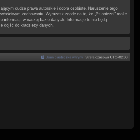
ającym cudze prawa autorskie i dobra osobiste. Naruszenie tego
iewłaściwym zachowaniu. Wyrażasz zgodę na to, że „Psioniczni” może
 informacji w naszej bazie danych. Informacje te nie będą
że dojść do kradzieży danych.
Usuń ciasteczka witryny
Strefa czasowa
UTC+02:00