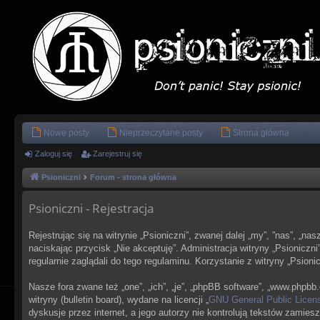
Nowe posty
Nieprzeczytane posty
Strona główna
Zaloguj się
Zarejestruj się
Psioniczni
Forum - strona główna
Psioniczni - Rejestracja
Rejestrując się na witrynie „Psioniczni”, zwanej dalej „my”, ”nas”, „na
naciskając przycisk „Nie akceptuję”. Administracja witryny „Psionic
regularnie zaglądali do tego regulaminu. Korzystanie z witryny „Psi
Nasze fora zwane też „one”, „ich”, „je”, „phpBB software”, „www.php
witryny (bulletin board), wydane na licencji „
GNU General Public Licen
dyskusje przez internet, a jego autorzy nie kontrolują tekstów zami