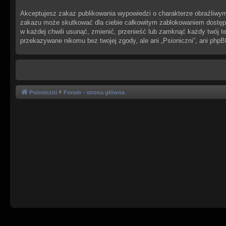
Akceptujesz zakaz publikowania wypowiedzi o charakterze obraźliwym
zakazu może skutkować dla ciebie całkowitym zablokowaniem dostępu 
w każdej chwili usunąć, zmienić, przenieść lub zamknąć każdy twój t
przekazywane nikomu bez twojej zgody, ale ani „Psioniczni”, ani php
Psioniczni
Forum - strona główna