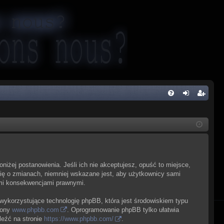
FA
al
ar
Q
og
ej
uj
es
si
tru
poniżej postanowienia. Jeśli ich nie akceptujesz, opuść to miejsce,
ę
j
cię o zmianach, niemniej wskazane jest, aby użytkownicy sami
kimi konsekwencjami prawnymi.
si
ę
 wykorzystujące technologię phpBB, która jest środowiskiem typu
rony
www.phpbb.com
. Oprogramowanie phpBB tylko ułatwia
leźć na stronie
https://www.phpbb.com/
.