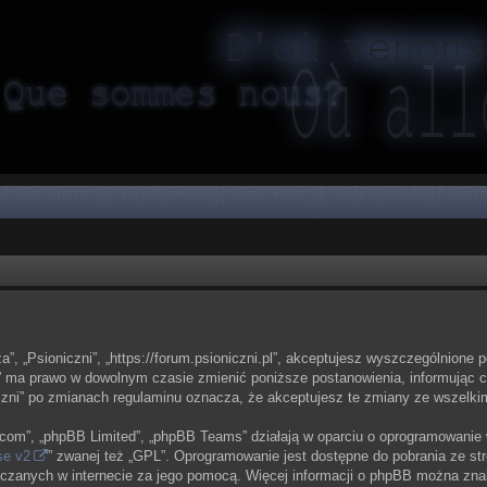
sza”, „Psioniczni”, „https://forum.psioniczni.pl”, akceptujesz wyszczególnione 
zni” ma prawo w dowolnym czasie zmienić poniższe postanowienia, informując 
oniczni” po zmianach regulaminu oznacza, że akceptujesz te zmiany ze wszel
bb.com”, „phpBB Limited”, „phpBB Teams” działają w oparciu o oprogramowanie
se v2
” zwanej też „GPL”. Oprogramowanie jest dostępne do pobrania ze st
eszczanych w internecie za jego pomocą. Więcej informacji o phpBB można zna