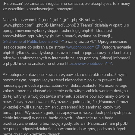
„Psioniczni” po zmianach regulaminu oznacza, że akceptujesz te zmiany
ze wszelkimi konsekwencjami prawnymi.
Nasze fora zwane też „one”, „ich”, „je”, „phpBB software”,
„www.phpbb.com”, „phpBB Limited”, „phpBB Teams” działają w oparciu o
oprogramowanie wykorzystujące technologię phpBB, która jest
środowiskiem typu witryny (bulletin board), wydane na licencji „
GNU General Public License v2
” zwanej też „GPL”. Oprogramowanie
jest dostępne do pobrania ze strony
www.phpbb.com
. Oprogramowanie
phpBB tylko ułatwia dyskusje przez internet, a jego autorzy nie kontrolują
tekstów zamieszczanych w internecie za jego pomocą. Więcej informacji
o phpBB można znaleźć na stronie
https://www.phpbb.com/
.
Akceptujesz zakaz publikowania wypowiedzi o charakterze obraźliwym,
oszczerczym, propagującym treści niezgodne z polskim prawem lub
naruszającym cudze prawa autorskie i dobra osobiste. Naruszenie tego
zakazu może skutkować dla ciebie całkowitym zablokowaniem dostępu
do tej witryny, a twój dostawca internetu zostanie powiadomiony o twoim
niewłaściwym zachowaniu. Wyrażasz zgodę na to, że „Psioniczni” może
w każdej chwili usunąć, zmienić, przenieść lub zamknąć każdy twój
temat, post. Wyrażasz zgodę na zapisywanie wszystkich podanych przez
ciebie informacji w naszej bazie danych. Informacje te nie będą
przekazywane nikomu bez twojej zgody, ale ani „Psioniczni”, ani phpBB
nie ponosi odpowiedzialności za włamania do witryny, podczas których
może dojść do kradzieży danych.