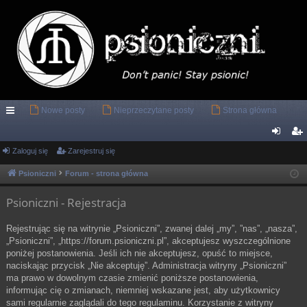
Nowe posty
Nieprzeczytane posty
Strona główna
ię
ce
Zaloguj się
Zarejestruj się
al
ar
j
og
ej
Psioniczni
Forum - strona główna
…
uj
es
Psioniczni - Rejestracja
si
tru
Rejestrując się na witrynie „Psioniczni”, zwanej dalej „my”, ”nas”, „nasza”,
ę
j
„Psioniczni”, „https://forum.psioniczni.pl”, akceptujesz wyszczególnione
poniżej postanowienia. Jeśli ich nie akceptujesz, opuść to miejsce,
si
naciskając przycisk „Nie akceptuję”. Administracja witryny „Psioniczni”
ę
ma prawo w dowolnym czasie zmienić poniższe postanowienia,
informując cię o zmianach, niemniej wskazane jest, aby użytkownicy
sami regularnie zaglądali do tego regulaminu. Korzystanie z witryny