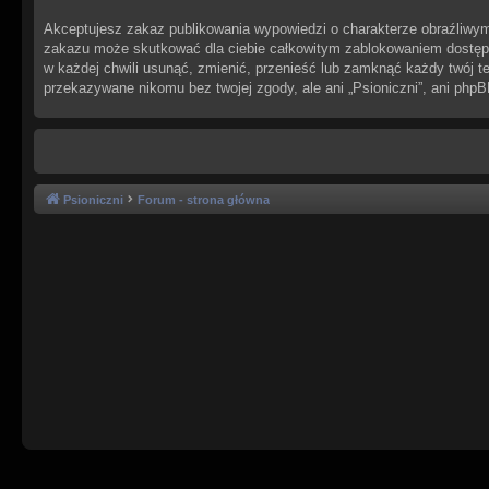
Akceptujesz zakaz publikowania wypowiedzi o charakterze obraźliwym
zakazu może skutkować dla ciebie całkowitym zablokowaniem dostępu 
w każdej chwili usunąć, zmienić, przenieść lub zamknąć każdy twój t
przekazywane nikomu bez twojej zgody, ale ani „Psioniczni”, ani php
Psioniczni
Forum - strona główna