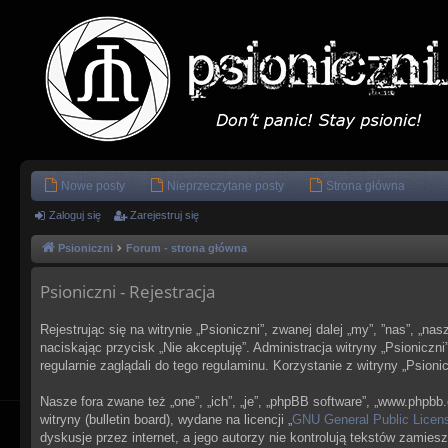
Nowe posty
Nieprzeczytane posty
Strona główna
Zaloguj się
Zarejestruj się
Psioniczni
Forum - strona główna
Psioniczni - Rejestracja
Rejestrując się na witrynie „Psioniczni”, zwanej dalej „my”, ”nas”, „na
naciskając przycisk „Nie akceptuję”. Administracja witryny „Psionic
regularnie zaglądali do tego regulaminu. Korzystanie z witryny „Psi
Nasze fora zwane też „one”, „ich”, „je”, „phpBB software”, „www.php
witryny (bulletin board), wydane na licencji „
GNU General Public Licen
dyskusje przez internet, a jego autorzy nie kontrolują tekstów zami