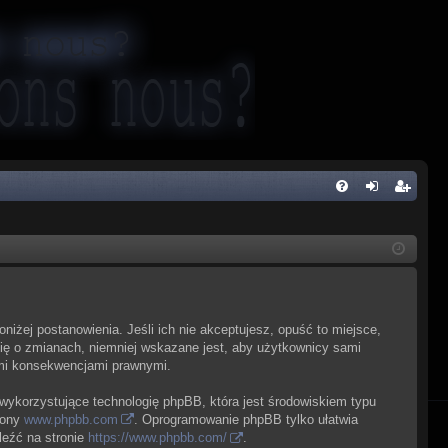
FA
al
ar
Q
og
ej
uj
es
si
tru
poniżej postanowienia. Jeśli ich nie akceptujesz, opuść to miejsce,
ę
j
cię o zmianach, niemniej wskazane jest, aby użytkownicy sami
kimi konsekwencjami prawnymi.
si
ę
 wykorzystujące technologię phpBB, która jest środowiskiem typu
rony
www.phpbb.com
. Oprogramowanie phpBB tylko ułatwia
leźć na stronie
https://www.phpbb.com/
.