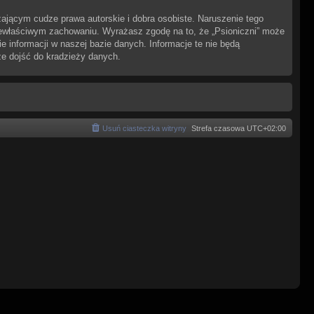
ającym cudze prawa autorskie i dobra osobiste. Naruszenie tego
iewłaściwym zachowaniu. Wyrażasz zgodę na to, że „Psioniczni” może
 informacji w naszej bazie danych. Informacje te nie będą
że dojść do kradzieży danych.
Usuń ciasteczka witryny
Strefa czasowa
UTC+02:00