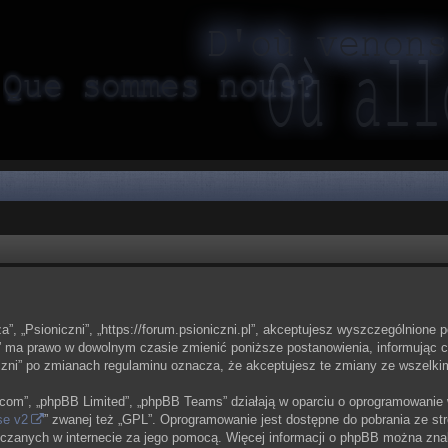
sza”, „Psioniczni”, „https://forum.psioniczni.pl”, akceptujesz wyszczególnione 
zni” ma prawo w dowolnym czasie zmienić poniższe postanowienia, informując 
oniczni” po zmianach regulaminu oznacza, że akceptujesz te zmiany ze wszel
bb.com”, „phpBB Limited”, „phpBB Teams” działają w oparciu o oprogramowanie
se v2
” zwanej też „GPL”. Oprogramowanie jest dostępne do pobrania ze st
eszczanych w internecie za jego pomocą. Więcej informacji o phpBB można zna