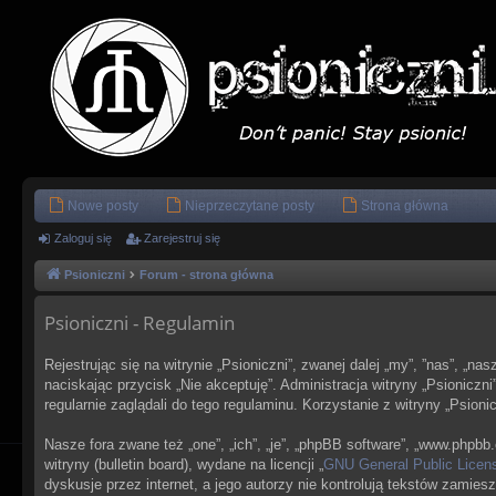
Nowe posty
Nieprzeczytane posty
Strona główna
Zaloguj się
Zarejestruj się
Psioniczni
Forum - strona główna
Psioniczni - Regulamin
Rejestrując się na witrynie „Psioniczni”, zwanej dalej „my”, ”nas”, „na
naciskając przycisk „Nie akceptuję”. Administracja witryny „Psionic
regularnie zaglądali do tego regulaminu. Korzystanie z witryny „Psi
Nasze fora zwane też „one”, „ich”, „je”, „phpBB software”, „www.php
witryny (bulletin board), wydane na licencji „
GNU General Public Licen
dyskusje przez internet, a jego autorzy nie kontrolują tekstów zami