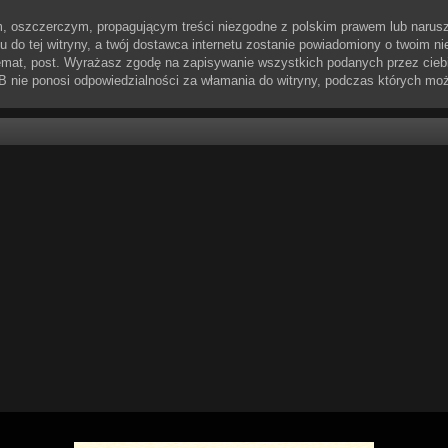
, oszczerczym, propagującym treści niezgodne z polskim prawem lub narusz
do tej witryny, a twój dostawca internetu zostanie powiadomiony o twoim n
emat, post. Wyrażasz zgodę na zapisywanie wszystkich podanych przez ciebie
BB nie ponosi odpowiedzialności za włamania do witryny, podczas których mo