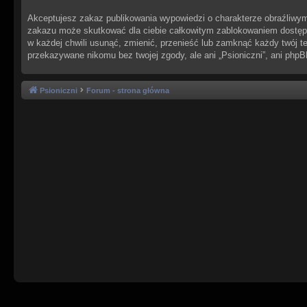
Akceptujesz zakaz publikowania wypowiedzi o charakterze obraźliwym
zakazu może skutkować dla ciebie całkowitym zablokowaniem dostępu 
w każdej chwili usunąć, zmienić, przenieść lub zamknąć każdy twój t
przekazywane nikomu bez twojej zgody, ale ani „Psioniczni”, ani php
Psioniczni
Forum - strona główna