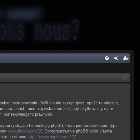
FA
al
ar
Q
og
ej
uj
es
si
tru
poniżej postanowienia. Jeśli ich nie akceptujesz, opuść to miejsce,
ę
j
cię o zmianach, niemniej wskazane jest, aby użytkownicy sami
kimi konsekwencjami prawnymi.
si
ę
 wykorzystujące technologię phpBB, która jest środowiskiem typu
rony
www.phpbb.com
. Oprogramowanie phpBB tylko ułatwia
leźć na stronie
https://www.phpbb.com/
.