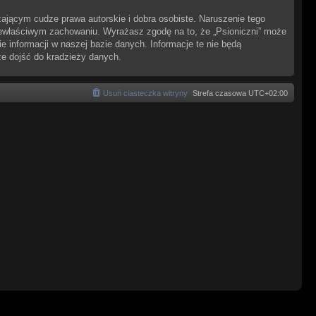
ającym cudze prawa autorskie i dobra osobiste. Naruszenie tego
iewłaściwym zachowaniu. Wyrażasz zgodę na to, że „Psioniczni” może
 informacji w naszej bazie danych. Informacje te nie będą
że dojść do kradzieży danych.
Usuń ciasteczka witryny
Strefa czasowa
UTC+02:00