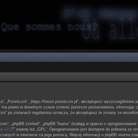
sza”, „Psioniczni”, „https://forum.psioniczni.pl”, akceptujesz wyszczególnione 
zni” ma prawo w dowolnym czasie zmienić poniższe postanowienia, informując 
oniczni” po zmianach regulaminu oznacza, że akceptujesz te zmiany ze wszel
bb.com”, „phpBB Limited”, „phpBB Teams” działają w oparciu o oprogramowanie
se v2
” zwanej też „GPL”. Oprogramowanie jest dostępne do pobrania ze st
eszczanych w internecie za jego pomocą. Więcej informacji o phpBB można zna