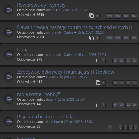
Rowerowe dyr-dymały
Ostatni post autor:
rbit9n
«
27 kwie 2025, 18:47
Odpowiedzi:
3619
1
359
360
361
362
…
Sława i chwała naszego forum na forach ościennych ;)
Ostatni post autor:
no_gravity_Carlos
«
15 lis 2024, 20:28
Odpowiedzi:
2580
1
256
257
258
259
…
Dupa
Ostatni post autor:
no_gravity_Carlos
«
26 cze 2024, 23:04
Odpowiedzi:
978
1
95
96
97
98
…
Zdobywcy, odkrywcy i marnacja sił i środków
Ostatni post autor:
Owain
«
10 gru 2023, 20:22
Odpowiedzi:
414
1
39
40
41
42
…
moje rozne "hobby"
Ostatni post autor:
rbit9n
«
11 lis 2023, 22:00
Odpowiedzi:
448
1
42
43
44
45
…
Pojebana historia jako taka
Ostatni post autor:
danz1ger
«
20 wrz 2023, 12:03
Odpowiedzi:
85
1
6
7
8
9
…
Na żywo...