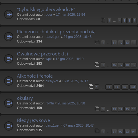
"CybulskiegoplecywkadrzE"
Ostatni post autor:
poor
«
17 mar 2026, 19:54
Odpowiedzi:
60
1
4
5
6
7
…
Pieprzona choinka i prezenty pod nią
Ostatni post autor:
danz1ger
«
24 gru 2025, 16:46
Odpowiedzi:
134
1
11
12
13
14
…
Owainowe przeroobki ;)
Ostatni post autor:
wpk
«
12 gru 2025, 18:10
Odpowiedzi:
183
1
16
17
18
19
…
Alkohole i fenole
Ostatni post autor:
cichykot
«
16 lis 2025, 07:17
Odpowiedzi:
2404
1
238
239
240
241
…
okulary
Ostatni post autor:
rbit9n
«
28 sie 2025, 18:38
Odpowiedzi:
159
1
13
14
15
16
…
Błędy językowe
Ostatni post autor:
danz1ger
«
07 maja 2025, 10:47
Odpowiedzi:
935
1
91
92
93
94
…