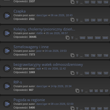
Odpowiedzi:
1537
1
151
152
153
154
…
Czapka
Ostatni post autor:
danz1ger
«
06 sie 2026, 18:43
Odpowiedzi:
2311
1
229
230
231
232
…
Kolejny, cholerny/psioniczny dzień...
Ostatni post autor:
rbit9n
«
05 sie 2026, 08:57
Odpowiedzi:
30445
1
3042
3043
3044
3045
…
Szmelcwageny i inne
Ostatni post autor:
poor
«
04 sie 2026, 19:53
Odpowiedzi:
7373
1
735
736
737
738
…
bezgrawitacyjny watek odmoozdzeniowy
Ostatni post autor:
wpk
«
01 sie 2026, 11:42
Odpowiedzi:
1069
1
104
105
106
107
…
RIP-s
Ostatni post autor:
danz1ger
«
14 lip 2026, 20:34
Odpowiedzi:
667
1
64
65
66
67
…
Pogoda w regionie
Ostatni post autor:
danz1ger
«
08 cze 2026, 02:00
Odpowiedzi:
5400
1
538
539
540
541
…