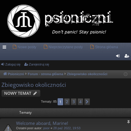
Nowe posty
Nieprzeczytane posty
Strona główna
ię
ce
Zaloguj się
Zarejestruj się
al
ar
j
og
ej
Psioniczni
Forum - strona główna
Zbiegowisko okoliczności
…
uj
es
Zbiegowisko okoliczności
si
tru
NOWY TEMAT
ę
j
2
3
4
1
Następna
Tematy: 85
si
Tematy
ę
Welcome aboard, Marine!
Ostatni post autor:
poor
«
28 paź 2022, 19:53