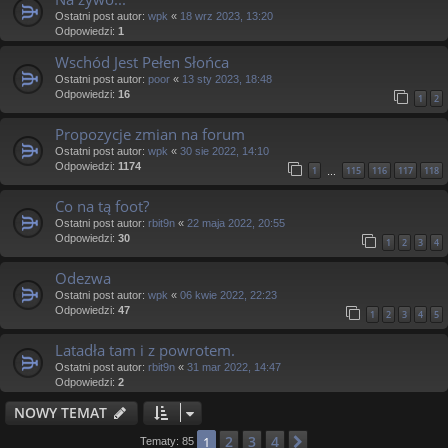
Ostatni post autor:
wpk
«
18 wrz 2023, 13:20
Odpowiedzi:
1
Wschód Jest Pełen Słońca
Ostatni post autor:
poor
«
13 sty 2023, 18:48
Odpowiedzi:
16
1
2
Propozycje zmian na forum
Ostatni post autor:
wpk
«
30 sie 2022, 14:10
Odpowiedzi:
1174
1
115
116
117
118
…
Co na tą foot?
Ostatni post autor:
rbit9n
«
22 maja 2022, 20:55
Odpowiedzi:
30
1
2
3
4
Odezwa
Ostatni post autor:
wpk
«
06 kwie 2022, 22:23
Odpowiedzi:
47
1
2
3
4
5
Latadła tam i z powrotem.
Ostatni post autor:
rbit9n
«
31 mar 2022, 14:47
Odpowiedzi:
2
NOWY TEMAT
2
3
4
1
Następna
Tematy: 85