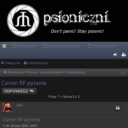
Nowe posty
Nieprzeczytane posty
Strona główna
ię
ce
Zaloguj się
Zarejestruj się
al
ar
j
og
ej
Psioniczni
Forum - strona główna
Obiektywizm
…
uj
es
Canon RF pytanie
si
tru
ODPOWIEDZ
Posty: 7 • Strona
1
z
1
ę
j
vid3
si
ę
Canon RF pytanie
P
#1
09 paź 2025, 18:57