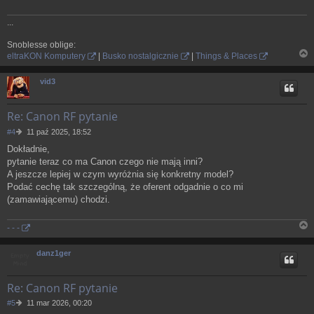
...
Snoblesse oblige:
eltraKON Komputery
|
Busko nostalgicznie
|
Things & Places
N
a
vid3
g
ó
r
Re: Canon RF pytanie
ę
P
#4
11 paź 2025, 18:52
o
Dokładnie,
s
pytanie teraz co ma Canon czego nie mają inni?
t
A jeszcze lepiej w czym wyróżnia się konkretny model?
Podać cechę tak szczególną, że oferent odgadnie o co mi
(zamawiającemu) chodzi.
- - -
N
a
danz1ger
g
ó
r
Re: Canon RF pytanie
ę
P
#5
11 mar 2026, 00:20
o