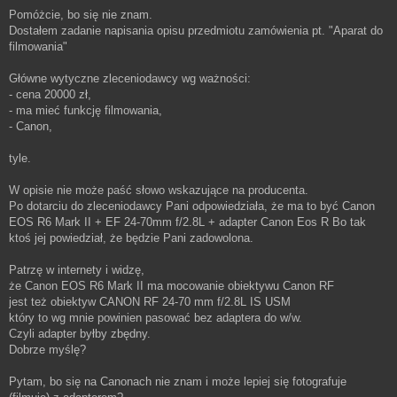
o
Pomóżcie, bo się nie znam.
s
Dostałem zadanie napisania opisu przedmiotu zamówienia pt. "Aparat do
t
filmowania"
Główne wytyczne zleceniodawcy wg ważności:
- cena 20000 zł,
- ma mieć funkcję filmowania,
- Canon,
tyle.
W opisie nie może paść słowo wskazujące na producenta.
Po dotarciu do zleceniodawcy Pani odpowiedziała, że ma to być Canon
EOS R6 Mark II + EF 24-70mm f/2.8L + adapter Canon Eos R Bo tak
ktoś jej powiedział, że będzie Pani zadowolona.
Patrzę w internety i widzę,
że Canon EOS R6 Mark II ma mocowanie obiektywu Canon RF
jest też obiektyw CANON RF 24-70 mm f/2.8L IS USM
który to wg mnie powinien pasować bez adaptera do w/w.
Czyli adapter byłby zbędny.
Dobrze myślę?
Pytam, bo się na Canonach nie znam i może lepiej się fotografuje