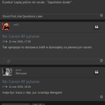
Eureka! Lepiej późno niż wcale. "Japońskie działo" .
s
t
Shoot First, Ask Questions Later.
N
a
vid3
g
ó
r
Re: Canon RF pytanie
ę
P
#6
11 mar 2026, 17:05
o
Tak apropopo to dostawca trafił w dziesiątkę za pierwszym razem.
s
t
- - -
N
a
poor
g
Rich poor
ó
r
Re: Canon RF pytanie
ę
P
#7
11 mar 2026, 18:29
o
maja byc kasa z nbp, juz szastaja diengami
s
t
N
a