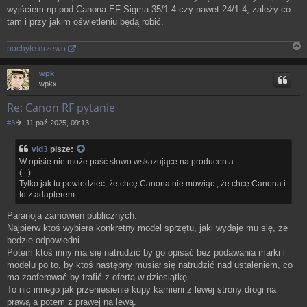
wyjściem np pod Canona EF Sigma 35/1.4 czy nawet 24/1.4, zależy co
tam i przy jakim oświetleniu będą robić.
pochyłe drzewo
N
a
wpk
g
wpkx
ó
r
Re: Canon RF pytanie
ę
P
#3
11 paź 2025, 09:13
o
s
vid3
pisze:
t
W opisie nie może paść słowo wskazujące na producenta.
(...)
Tylko jak tu powiedzieć, że chcę Canona nie mówiąc , że chcę Canona i
to z adapterem.
Paranoja zamówień publicznych.
Najpierw ktoś wybiera konkretny model sprzętu, jaki wydaje mu się, że
będzie odpowiedni.
Potem ktoś inny ma się natrudzić by go opisać bez podawania marki i
modelu po to, by ktoś następny musiał się natrudzić nad ustaleniem, co
ma zaoferować by trafić z ofertą w dziesiątkę.
To nic innego jak przeniesienie kupy kamieni z lewej strony drogi na
prawą a potem z prawej na lewą.