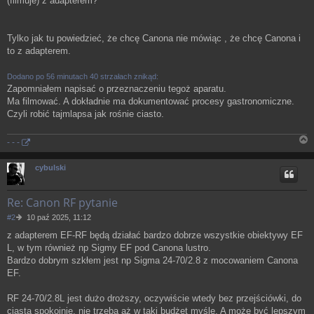
(filmuje) z adapterem?
Tylko jak tu powiedzieć, że chcę Canona nie mówiąc , że chcę Canona i
to z adapterem.
Dodano po 56 minutach 40 strzałach znikąd:
Zapomniałem napisać o przeznaczeniu tegoż aparatu.
Ma filmować. A dokładnie ma dokumentować procesy gastronomiczne.
Czyli robić tajmlapsa jak rośnie ciasto.
- - -
N
a
cybulski
g
ó
r
Re: Canon RF pytanie
ę
P
#2
10 paź 2025, 11:12
o
z adapterem EF-RF będą działać bardzo dobrze wszystkie obiektywy EF
s
L, w tym również np Sigmy EF pod Canona lustro.
t
Bardzo dobrym szkłem jest np Sigma 24-70/2.8 z mocowaniem Canona
EF.
RF 24-70/2.8L jest dużo droższy, oczywiście wtedy bez przejściówki, do
ciasta spokojnie, nie trzeba aż w taki budżet myślę. A może być lepszym