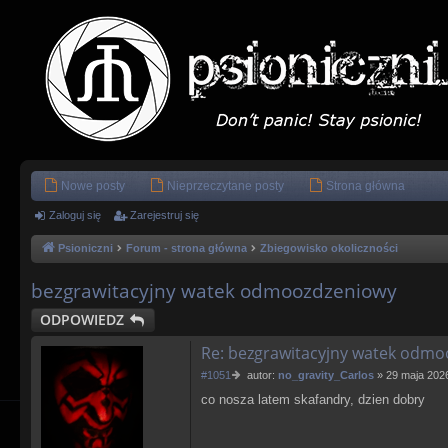
Nowe posty
Nieprzeczytane posty
Strona główna
Zaloguj się
Zarejestruj się
Psioniczni
Forum - strona główna
Zbiegowisko okoliczności
bezgrawitacyjny watek odmoozdzeniowy
ODPOWIEDZ
Re: bezgrawitacyjny watek odm
P
#1051
autor:
no_gravity_Carlos
»
29 maja 2026
o
co nosza latem skafandry, dzien dobry
s
t