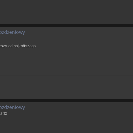
oozdzeniowy
uższy od najkrótszego.
oozdzeniowy
17:32