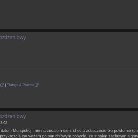
oozdzeniowy
|
Things & Places
oozdzeniowy
23:02
 dalem Mu spokoj i nie narzucalem sie z checia zobaczecie Go powtornie (c
 przykroscia zauwazam po parudniowym pobycie, ze stopien zachowan algory