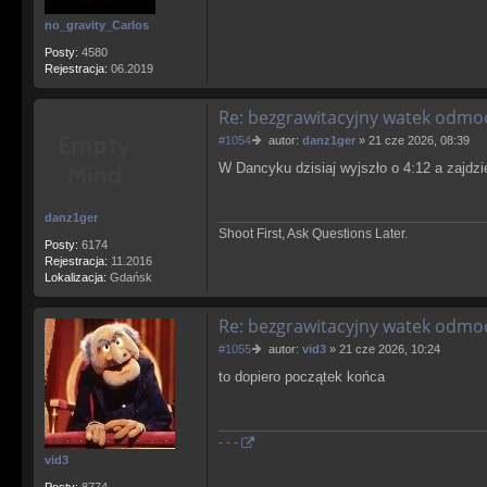
no_gravity_Carlos
Posty:
4580
Rejestracja:
06.2019
Re: bezgrawitacyjny watek odm
P
#1054
autor:
danz1ger
»
21 cze 2026, 08:39
o
W Dancyku dzisiaj wyjszło o 4:12 a zajdzie
s
t
danz1ger
Shoot First, Ask Questions Later.
Posty:
6174
Rejestracja:
11.2016
Lokalizacja:
Gdańsk
Re: bezgrawitacyjny watek odm
P
#1055
autor:
vid3
»
21 cze 2026, 10:24
o
to dopiero początek końca
s
t
- - -
vid3
Posty:
8774