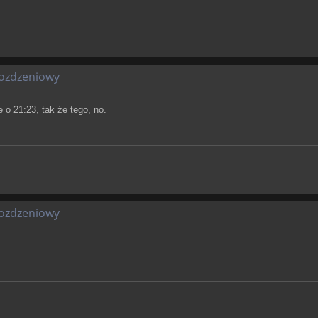
oozdzeniowy
 o 21:23, tak że tego, no.
oozdzeniowy