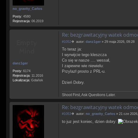
no_gravity_Carlos
Posty:
4580
Rejestracja:
06.2019
Re: bezgrawitacyjny watek odm
P
#1052
autor:
danz1ger
»
29 maja 2026, 09:28
o
To teraz ja:
s
I wyrwijcie tego kleszcza
t
Co się w nasze .... wessał,
danz1ger
I zapewne wie niewielu:
Posty:
6174
Przylazł prosto z PRL-u.
Rejestracja:
11.2016
Lokalizacja:
Gdańsk
Dzień Dobry.
Shoot First, Ask Questions Later.
Re: bezgrawitacyjny watek odm
P
#1053
autor:
no_gravity_Carlos
»
21 cze 2026,
o
to juz jest koniec, dzien dobry:
s
t