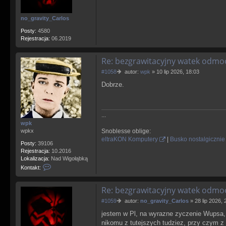
no_gravity_Carlos
Posty:
4580
Rejestracja:
06.2019
Re: bezgrawitacyjny watek odm
P
#1058
autor:
wpk
»
10 lip 2026, 18:03
o
Dobrze.
s
t
...
wpk
wpkx
Snoblesse oblige:
eltraKON Komputery
|
Busko nostalgicznie
Posty:
39106
Rejestracja:
10.2016
Lokalizacja:
Nad Wigołąbką
S
Kontakt:
k
o
Re: bezgrawitacyjny watek odm
n
t
P
#1059
autor:
no_gravity_Carlos
»
28 lip 2026, 
a
o
k
jestem w Pl, na wyrazne zyczenie Wupsa,
s
t
nikomu z tutejszych tudziez, przy czym z
t
u