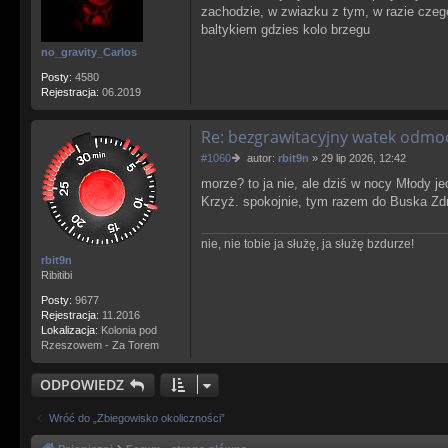
zachodzie, w zwiazku z tym, w razie czego
j
baltykiem gdzies kolo brzegu
s
i
no_gravity_Carlos
ę
z
Posty:
4580
w
Rejestracja:
06.2019
p
k
Re: bezgrawitacyjny watek odm
P
#1060
autor:
rbit9n
»
29 lip 2026, 12:42
o
morze? to ja nie, ale dziś w nocy Młody j
s
Krzyż. spokojnie, tym razem do Buska Zdr
t
nie, nie tobie ja służę, ja służę bzdurze!
rbit9n
Ribitibi
Posty:
9677
Rejestracja:
11.2016
Lokalizacja:
Kolonia pod
Rzeszowem - Za Torem
ODPOWIEDZ
Wróć do „Zbiegowisko okoliczności”