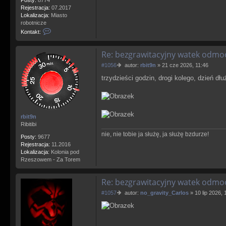
Rejestracja:
07.2017
Lokalizacja:
Miasto
robotnicze
S
Kontakt:
k
o
Re: bezgrawitacyjny watek odm
n
t
P
#1056
autor:
rbit9n
»
21 cze 2026, 11:46
a
o
k
trzydzieści godzin, drogi kolego, dzień dł
s
t
t
u
j
s
i
rbit9n
ę
Ribitibi
z
nie, nie tobie ja służę, ja służę bzdurze!
v
Posty:
9677
i
Rejestracja:
11.2016
d
Lokalizacja:
Kolonia pod
3
Rzeszowem - Za Torem
Re: bezgrawitacyjny watek odm
P
#1057
autor:
no_gravity_Carlos
»
10 lip 2026, 
o
s
t