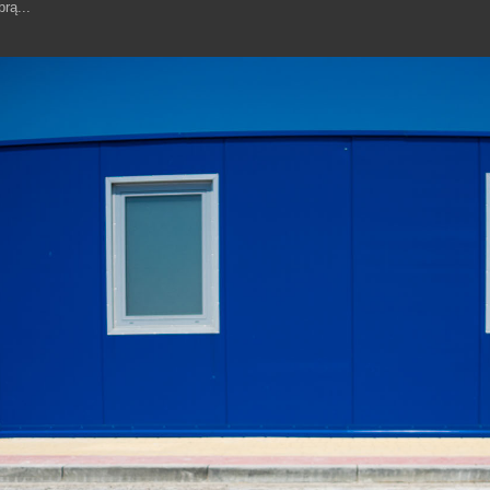
rą...