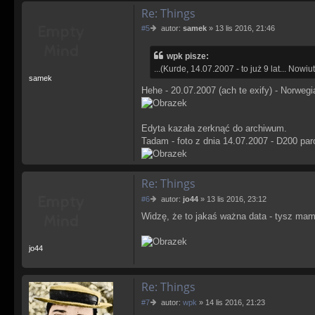
Re: Things
P
#5
autor:
samek
»
13 lis 2016, 21:46
o
s
wpk pisze:
t
...(Kurde, 14.07.2007 - to już 9 lat... Nowiu
samek
Hehe - 20.07.2007 (ach te exify) - Norwegi
Edyta kazała zerknąć do archiwum.
Tadam - foto z dnia 14.07.2007 - D200 par
Re: Things
P
#6
autor:
jo44
»
13 lis 2016, 23:12
o
Widzę, że to jakaś ważna data - tysz mam
s
t
jo44
Re: Things
P
#7
autor:
wpk
»
14 lis 2016, 21:23
o