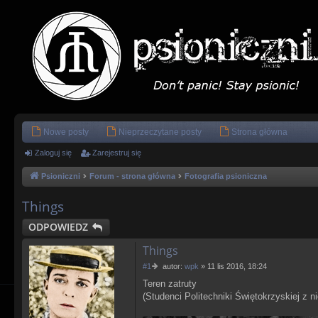
Nowe posty
Nieprzeczytane posty
Strona główna
Zaloguj się
Zarejestruj się
Psioniczni
Forum - strona główna
Fotografia psioniczna
Things
ODPOWIEDZ
Things
P
#1
autor:
wpk
»
11 lis 2016, 18:24
o
Teren zatruty
s
(Studenci Politechniki Świętokrzyskiej z 
t