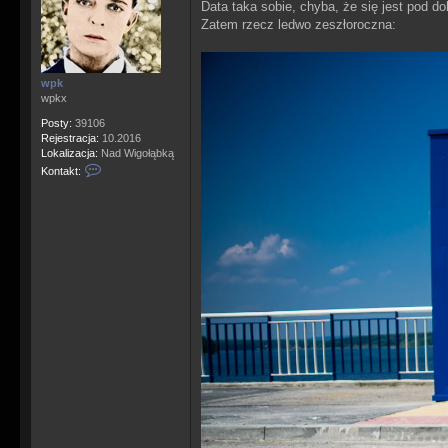
Data taka sobie, chyba, że się jest pod dob
s
Zatem rzecz ledwo zeszłoroczna:
t
wpk
wpkx
Posty:
39106
Rejestracja:
10.2016
Lokalizacja:
Nad Wigołąbką
S
Kontakt:
k
o
n
t
a
k
t
u
j
s
i
ę
z
w
p
k