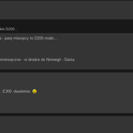
tkie D200...
a - parę miesięcy to D200 miało...
omiesięczne - w drodze do Norwegii - Dania.
. E300 -dwuletnie.