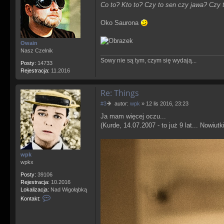
Co to? Kto to? Czy to sen czy jawa? Czy 
s
t
Oko Saurona
Owain
Nasz Czelnik
Sowy nie są tym, czym się wydają...
Posty:
14733
Rejestracja:
11.2016
Re: Things
P
#3
autor:
wpk
»
12 lis 2016, 23:23
o
Ja mam więcej oczu...
s
(Kurde, 14.07.2007 - to już 9 lat... Nowiut
t
wpk
wpkx
Posty:
39106
Rejestracja:
10.2016
Lokalizacja:
Nad Wigołąbką
S
Kontakt:
k
o
n