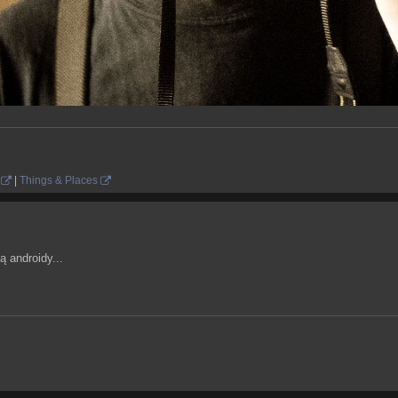
|
Things & Places
 androidy...