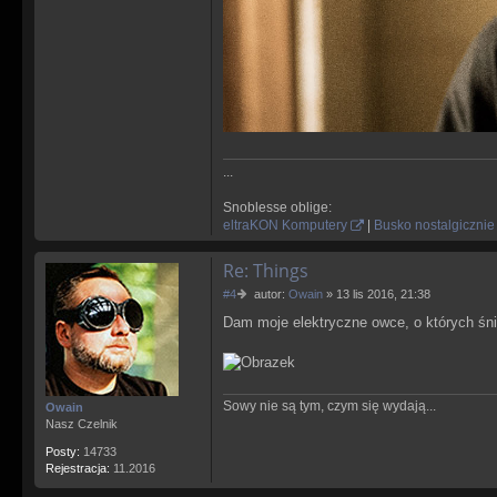
...
Snoblesse oblige:
eltraKON Komputery
|
Busko nostalgicznie
Re: Things
P
#4
autor:
Owain
»
13 lis 2016, 21:38
o
Dam moje elektryczne owce, o których śnią
s
t
Sowy nie są tym, czym się wydają...
Owain
Nasz Czelnik
Posty:
14733
Rejestracja:
11.2016