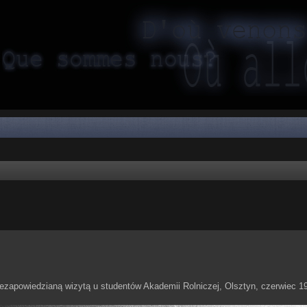
niezapowiedzianą wizytą u studentów Akademii Rolniczej, Olsztyn, czerwiec 1