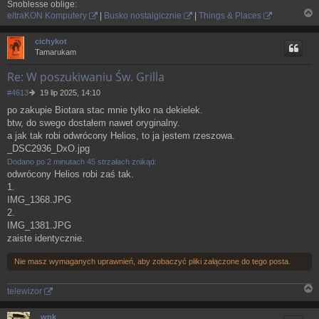
Snoblesse oblige:
eltraKON Komputery
|
Busko nostalgicznie
|
Things & Places
N
a
cichykot
g
Tamarukam
ó
r
Re: W poszukiwaniu Św. Grilla
ę
P
#4613
19 lip 2025, 14:10
o
po zakupie Biotara stac mnie tylko na dekielek.
s
btw, do swego dostałem nawet oryginalny.
t
a jak tak robi odwrócony Helios, to ja jestem rzeszowa.
_DSC2936_DxO.jpg
Dodano po 2 minutach 45 strzałach znikąd:
odwrócony Helios robi zaś tak.
1.
IMG_1368.JPG
2.
IMG_1381.JPG
zaiste identycznie.
Nie masz wymaganych uprawnień, aby zobaczyć pliki załączone do tego posta.
telewizor
N
a
wpk