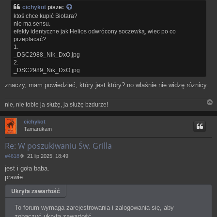
s
cichykot
pisze:
t
ktoś chce kupić Biotara?
nie ma sensu.
efekty identyczne jak Helios odwrócony soczewką, wiec po co
przepłacać?
1.
_DSC2988_Nik_DxO.jpg
2.
_DSC2989_Nik_DxO.jpg
znaczy, mam powiedzieć, który jest który? no właśnie nie widzę różnicy.
nie, nie tobie ja służę, ja służę bzdurze!
N
a
cichykot
g
Tamarukam
ó
r
Re: W poszukiwaniu Św. Grilla
ę
P
#4618
21 lip 2025, 18:49
o
jest i goła baba.
s
prawie.
t
Ukryta zawartość
To forum wymaga zarejestrowania i zalogowania się, aby
zobaczyć ukrytą zawartość.