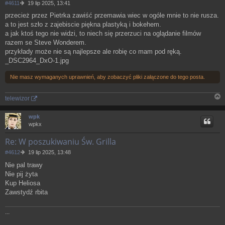
P
#4611
19 lip 2025, 13:41
o
przecież przez Pietrka zawiść przemawia wiec w ogóle mnie to nie rusza.
s
a to jest szło z zajebiscie piękna plastyką i bokehem.
t
a jak ktoś tego nie widzi, to niech się przerzuci na oglądanie filmów
razem se Steve Wonderem.
przykłady może nie są najlepsze ale robię co mam pod ręką.
_DSC2964_DxO-1.jpg
Nie masz wymaganych uprawnień, aby zobaczyć pliki załączone do tego posta.
telewizor
N
a
wpk
g
wpkx
ó
r
Re: W poszukiwaniu Św. Grilla
ę
P
#4612
19 lip 2025, 13:48
o
Nie pal trawy
s
Nie pij żyta
t
Kup Heliosa
Zawstydź rbita
...