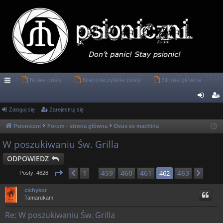
Nowe posty
Nieprzeczytane posty
Strona główna
ię
ce
Zaloguj się
Zarejestruj się
al
ar
j
og
ej
Psioniczni
Forum - strona główna
Deus ex machina
…
uj
es
W poszukiwaniu Św. Grilla
si
tru
ODPOWIEDZ
ę
j
Strona
462
z
463
1
459
460
461
463
Poprzednia
462
Nast
Posty: 4626
…
si
cichykot
Tamarukam
ę
Re: W poszukiwaniu Św. Grilla