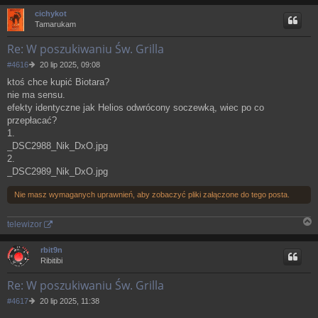
a
cichykot
g
Tamarukam
ó
r
Re: W poszukiwaniu Św. Grilla
ę
P
#4616
20 lip 2025, 09:08
o
ktoś chce kupić Biotara?
s
nie ma sensu.
t
efekty identyczne jak Helios odwrócony soczewką, wiec po co
przepłacać?
1.
_DSC2988_Nik_DxO.jpg
2.
_DSC2989_Nik_DxO.jpg
Nie masz wymaganych uprawnień, aby zobaczyć pliki załączone do tego posta.
telewizor
N
a
rbit9n
g
Ribitibi
ó
r
Re: W poszukiwaniu Św. Grilla
ę
P
#4617
20 lip 2025, 11:38
o