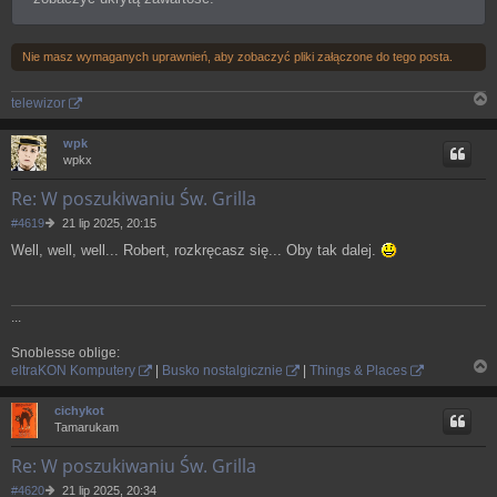
Nie masz wymaganych uprawnień, aby zobaczyć pliki załączone do tego posta.
telewizor
N
a
wpk
g
wpkx
ó
r
Re: W poszukiwaniu Św. Grilla
ę
P
#4619
21 lip 2025, 20:15
o
Well, well, well... Robert, rozkręcasz się... Oby tak dalej.
s
t
...
Snoblesse oblige:
eltraKON Komputery
|
Busko nostalgicznie
|
Things & Places
N
a
cichykot
g
Tamarukam
ó
r
Re: W poszukiwaniu Św. Grilla
ę
P
#4620
21 lip 2025, 20:34